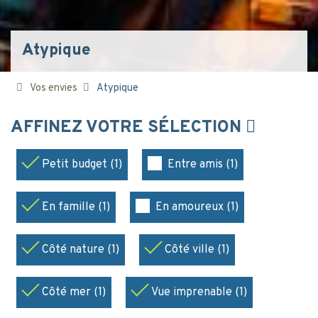
Atypique
Vos envies
Atypique
AFFINEZ VOTRE SÉLECTION
Petit budget (1)
Entre amis (1)
En famille (1)
En amoureux (1)
Côté nature (1)
Côté ville (1)
Côté mer (1)
Vue imprenable (1)