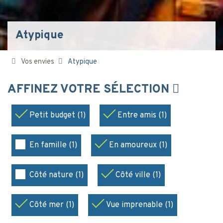
Atypique
Vos envies
Atypique
AFFINEZ VOTRE SÉLECTION
Petit budget (1)
Entre amis (1)
En famille (1)
En amoureux (1)
Côté nature (1)
Côté ville (1)
Côté mer (1)
Vue imprenable (1)