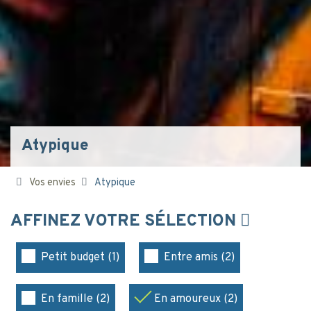
Atypique
Vos envies
Atypique
AFFINEZ VOTRE SÉLECTION
Petit budget (1)
Entre amis (2)
En famille (2)
En amoureux (2)