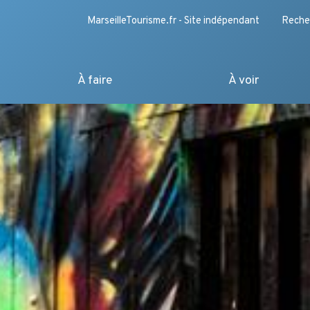
MarseilleTourisme.fr - Site indépendant
Reche
À faire
À voir