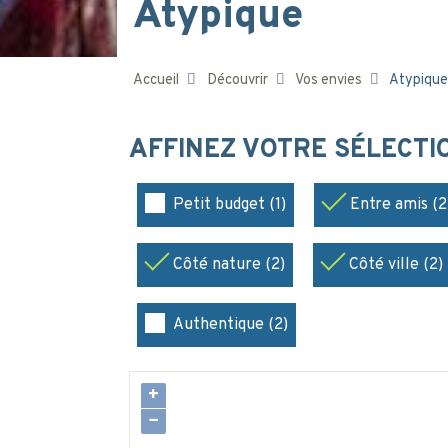
Atypique
Accueil
Découvrir
Vos envies
Atypique
AFFINEZ VOTRE SÉLECT
Petit budget (1)
Entre amis (2
Côté nature (2)
Côté ville (2)
Authentique (2)
+
−