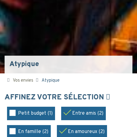
Atypique
Vos envies
Atypique
AFFINEZ VOTRE SÉLECTION
Petit budget (1)
Entre amis (2)
En famille (2)
En amoureux (2)