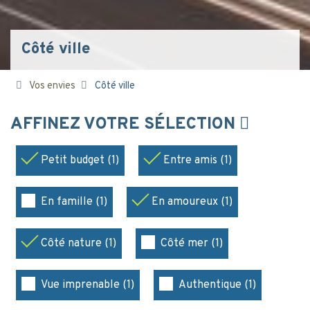
Côté ville
Vos envies
Côté ville
AFFINEZ VOTRE SÉLECTION
Petit budget (1)
Entre amis (1)
En famille (1)
En amoureux (1)
Côté nature (1)
Côté mer (1)
Vue imprenable (1)
Authentique (1)