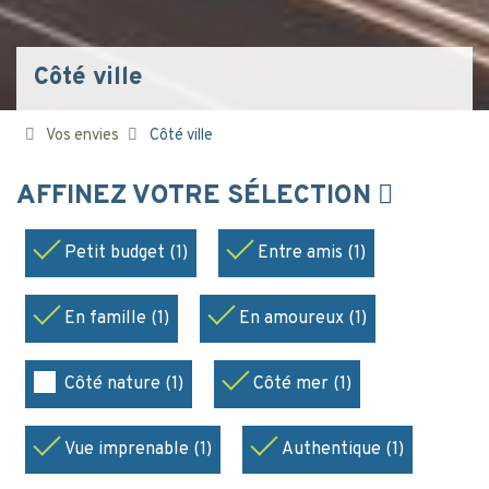
Côté ville
Vos envies
Côté ville
AFFINEZ VOTRE SÉLECTION
Petit budget (1)
Entre amis (1)
En famille (1)
En amoureux (1)
Côté nature (1)
Côté mer (1)
Vue imprenable (1)
Authentique (1)