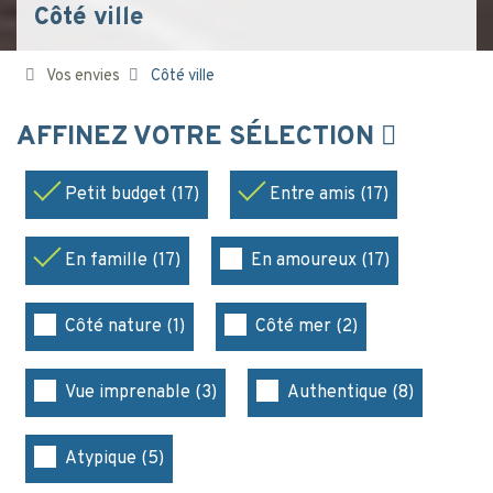
Côté ville
Vos envies
Côté ville
AFFINEZ VOTRE SÉLECTION
Petit budget (17)
Entre amis (17)
En famille (17)
En amoureux (17)
Côté nature (1)
Côté mer (2)
Vue imprenable (3)
Authentique (8)
Atypique (5)