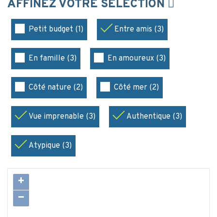
AFFINEZ VOTRE SÉLECTION
Petit budget (1)
Entre amis (3)
En famille (3)
En amoureux (3)
Côté nature (2)
Côté mer (2)
Vue imprenable (3)
Authentique (3)
Atypique (3)
+
−