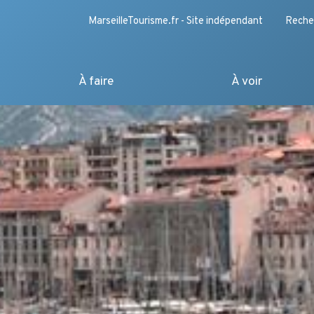
MarseilleTourisme.fr - Site indépendant
Reche
À faire
À voir