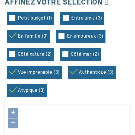
AFFINEZ VOTRE SÉLECTION
Petit budget (1)
Entre amis (3)
En famille (3)
En amoureux (3)
Côté nature (2)
Côté mer (2)
Vue imprenable (3)
Authentique (3)
Atypique (3)
+
−