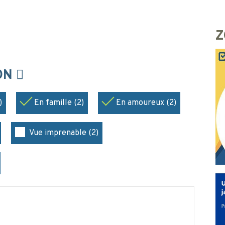
Z
ION
)
En famille (2)
En amoureux (2)
Vue imprenable (2)