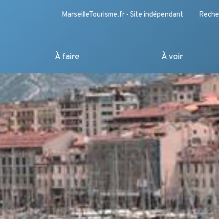
MarseilleTourisme.fr - Site indépendant
Reche
À faire
À voir