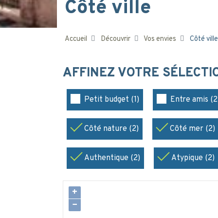
Côté ville
Accueil
Découvrir
Vos envies
Côté ville
AFFINEZ VOTRE SÉLECT
Petit budget (1)
Entre amis (2
Côté nature (2)
Côté mer (2)
Authentique (2)
Atypique (2)
+
−