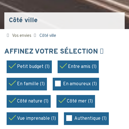
Côté ville
Vos envies
Côté ville
AFFINEZ VOTRE SÉLECTION
Petit budget (1)
Entre amis (1)
En famille (1)
En amoureux (1)
Côté nature (1)
Côté mer (1)
Vue imprenable (1)
Authentique (1)