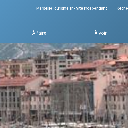
MarseilleTourisme.fr - Site indépendant
Reche
À faire
À voir