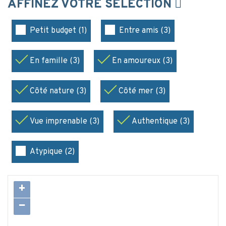
AFFINEZ VOTRE SÉLECTION
Petit budget (1)
Entre amis (3)
En famille (3)
En amoureux (3)
Côté nature (3)
Côté mer (3)
Vue imprenable (3)
Authentique (3)
Atypique (2)
+
−