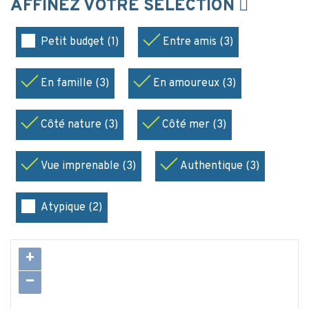
AFFINEZ VOTRE SÉLECTION
Petit budget (1)
Entre amis (3)
En famille (3)
En amoureux (3)
Côté nature (3)
Côté mer (3)
Vue imprenable (3)
Authentique (3)
Atypique (2)
+
−