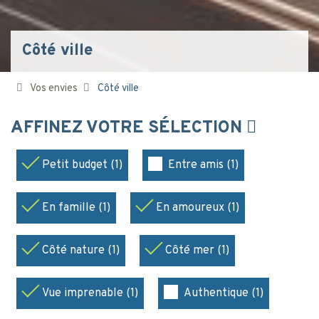
Côté ville
Vos envies
Côté ville
AFFINEZ VOTRE SÉLECTION
Petit budget (1)
Entre amis (1)
En famille (1)
En amoureux (1)
Côté nature (1)
Côté mer (1)
Vue imprenable (1)
Authentique (1)