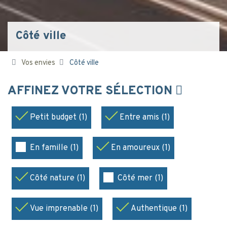
Côté ville
Vos envies
Côté ville
AFFINEZ VOTRE SÉLECTION
Petit budget (1)
Entre amis (1)
En famille (1)
En amoureux (1)
Côté nature (1)
Côté mer (1)
Vue imprenable (1)
Authentique (1)