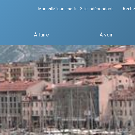
MarseilleTourisme.fr - Site indépendant
Reche
À faire
À voir