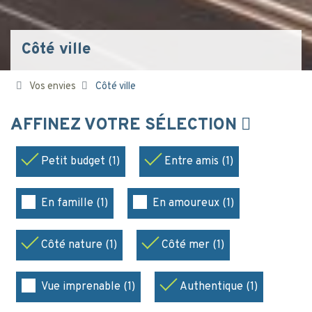
Côté ville
Vos envies
Côté ville
AFFINEZ VOTRE SÉLECTION
Petit budget (1)
Entre amis (1)
En famille (1)
En amoureux (1)
Côté nature (1)
Côté mer (1)
Vue imprenable (1)
Authentique (1)