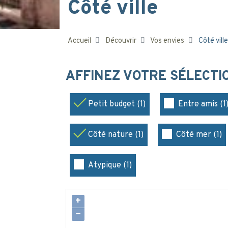
Côté ville
Accueil
Découvrir
Vos envies
Côté ville
AFFINEZ VOTRE SÉLECT
Petit budget (1)
Entre amis (1
Côté nature (1)
Côté mer (1)
Atypique (1)
+
−