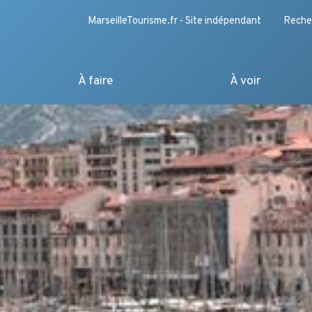
MarseilleTourisme.fr - Site indépendant
Reche
À faire
À voir