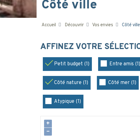
Côté ville
Accueil
Découvrir
Vos envies
Côté ville
AFFINEZ VOTRE SÉLECT
Petit budget (1)
Entre amis (1
Côté nature (1)
Côté mer (1)
Atypique (1)
+
−