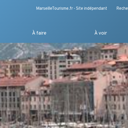
MarseilleTourisme.fr - Site indépendant
Reche
À faire
À voir