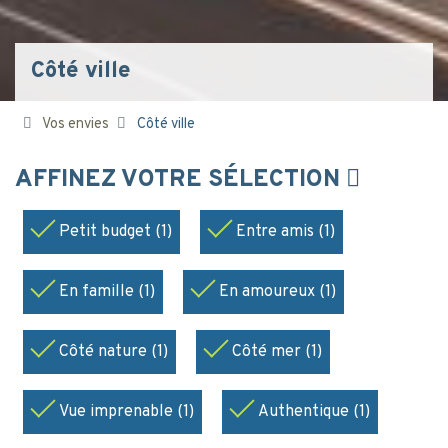
Côté ville
Vos envies
Côté ville
AFFINEZ VOTRE SÉLECTION
Petit budget (1)
Entre amis (1)
En famille (1)
En amoureux (1)
Côté nature (1)
Côté mer (1)
Vue imprenable (1)
Authentique (1)