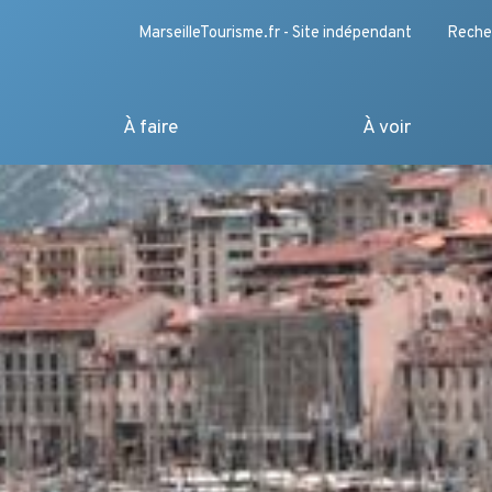
MarseilleTourisme.fr - Site indépendant
Reche
À faire
À voir