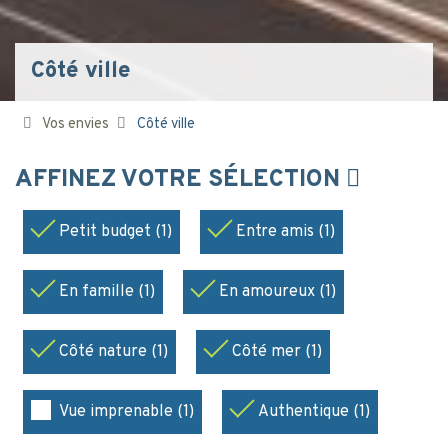
Côté ville
Vos envies
Côté ville
AFFINEZ VOTRE SÉLECTION
Petit budget (1)
Entre amis (1)
En famille (1)
En amoureux (1)
Côté nature (1)
Côté mer (1)
Vue imprenable (1)
Authentique (1)