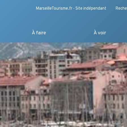
MarseilleTourisme.fr - Site indépendant
Reche
À faire
À voir