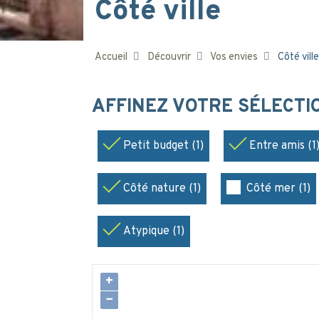
Côté ville
Accueil
Découvrir
Vos envies
Côté ville
AFFINEZ VOTRE SÉLECT
Petit budget (1)
Entre amis (1
Côté nature (1)
Côté mer (1)
Atypique (1)
+
−