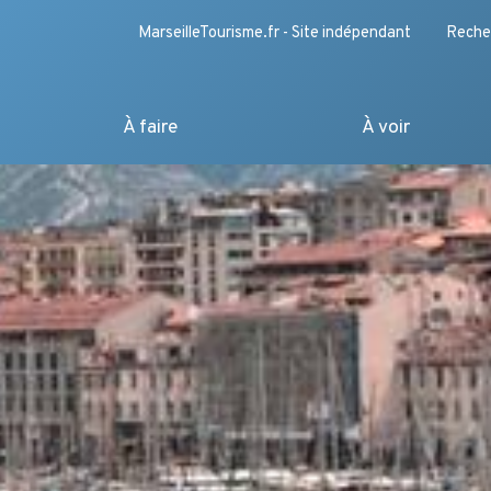
MarseilleTourisme.fr - Site indépendant
Reche
À faire
À voir