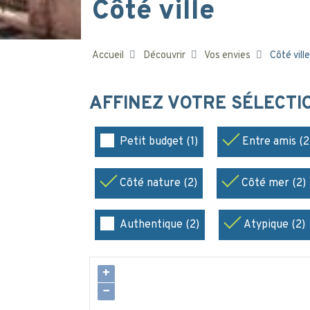
Côté ville
Accueil
Découvrir
Vos envies
Côté ville
AFFINEZ VOTRE SÉLECT
Petit budget (1)
Entre amis (2
Côté nature (2)
Côté mer (2)
Authentique (2)
Atypique (2)
+
−