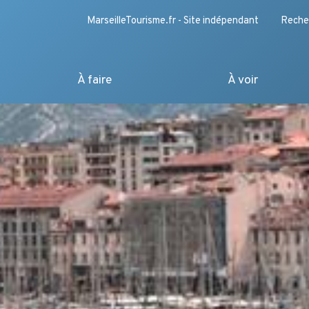
MarseilleTourisme.fr - Site indépendant
Reche
À faire
À voir