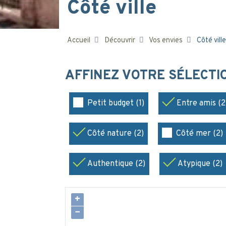
Côté ville
Accueil
Découvrir
Vos envies
Côté ville
AFFINEZ VOTRE SÉLECT
Petit budget (1)
Entre amis (2
Côté nature (2)
Côté mer (2)
Authentique (2)
Atypique (2)
+
−