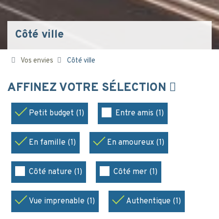
Côté ville
Vos envies
Côté ville
AFFINEZ VOTRE SÉLECTION
Petit budget (1)
Entre amis (1)
En famille (1)
En amoureux (1)
Côté nature (1)
Côté mer (1)
Vue imprenable (1)
Authentique (1)