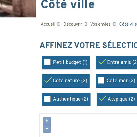
Côté ville
Accueil
Découvrir
Vos envies
Côté ville
AFFINEZ VOTRE SÉLECT
Petit budget (1)
Entre amis (2
Côté nature (2)
Côté mer (2)
Authentique (2)
Atypique (2)
+
−