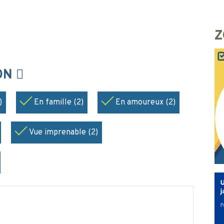
Z
ION
)
En famille (2)
En amoureux (2)
Vue imprenable (2)