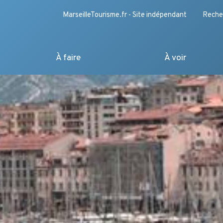
MarseilleTourisme.fr - Site indépendant
Reche
À faire
À voir