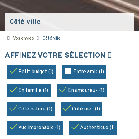
Côté ville
Vos envies
Côté ville
AFFINEZ VOTRE SÉLECTION
Petit budget (1)
Entre amis (1)
En famille (1)
En amoureux (1)
Côté nature (1)
Côté mer (1)
Vue imprenable (1)
Authentique (1)