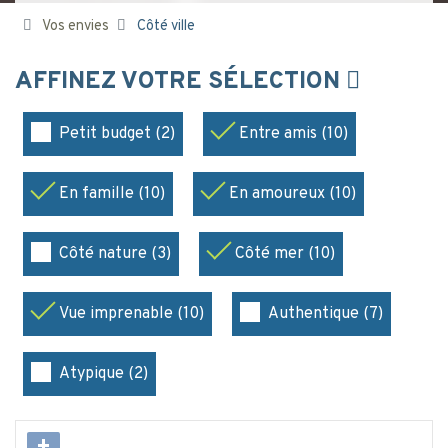
Vos envies
Côté ville
AFFINEZ VOTRE SÉLECTION
Petit budget (2)
Entre amis (10)
En famille (10)
En amoureux (10)
Côté nature (3)
Côté mer (10)
Vue imprenable (10)
Authentique (7)
Atypique (2)
+