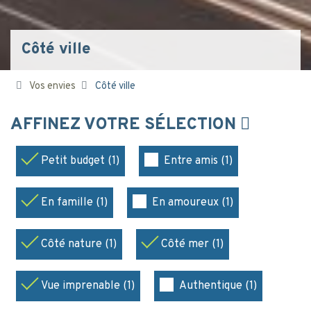
Côté ville
Vos envies
Côté ville
AFFINEZ VOTRE SÉLECTION
Petit budget (1)
Entre amis (1)
En famille (1)
En amoureux (1)
Côté nature (1)
Côté mer (1)
Vue imprenable (1)
Authentique (1)