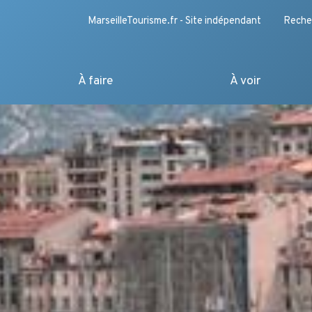
MarseilleTourisme.fr - Site indépendant
Reche
À faire
À voir