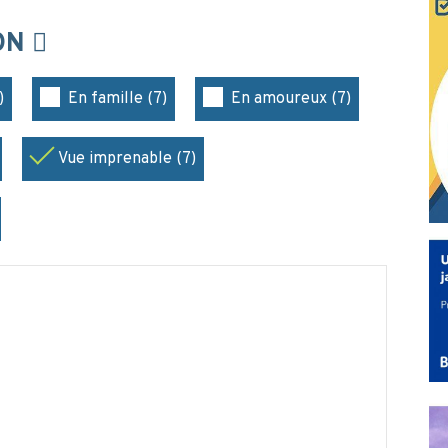
ION
)
En famille (7)
En amoureux (7)
Vue imprenable (7)