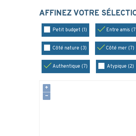
AFFINEZ VOTRE SÉLECT
Petit budget (1)
Entre amis (7
Côté nature (3)
Côté mer (7)
Authentique (7)
Atypique (2)
+
−