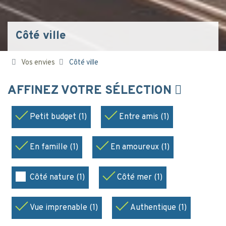
Côté ville
Vos envies
Côté ville
AFFINEZ VOTRE SÉLECTION
Petit budget (1)
Entre amis (1)
En famille (1)
En amoureux (1)
Côté nature (1)
Côté mer (1)
Vue imprenable (1)
Authentique (1)