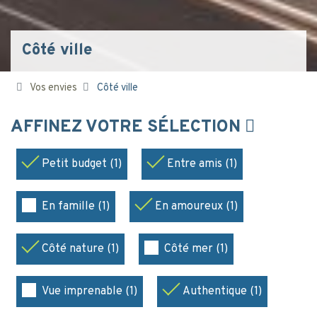
Côté ville
Vos envies
Côté ville
AFFINEZ VOTRE SÉLECTION
Petit budget (1)
Entre amis (1)
En famille (1)
En amoureux (1)
Côté nature (1)
Côté mer (1)
Vue imprenable (1)
Authentique (1)