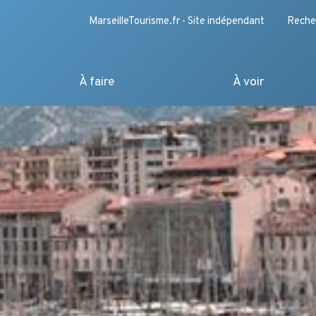
MarseilleTourisme.fr - Site indépendant
Reche
À faire
À voir