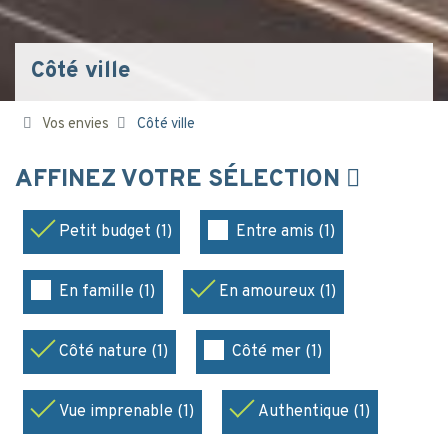
Côté ville
Vos envies
Côté ville
AFFINEZ VOTRE SÉLECTION
Petit budget (1)
Entre amis (1)
En famille (1)
En amoureux (1)
Côté nature (1)
Côté mer (1)
Vue imprenable (1)
Authentique (1)