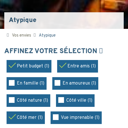
Atypique
Vos envies
Atypique
AFFINEZ VOTRE SÉLECTION
Petit budget (1)
Entre amis (1)
En famille (1)
En amoureux (1)
Côté nature (1)
Côté ville (1)
Côté mer (1)
Vue imprenable (1)