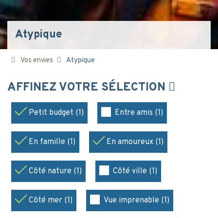
Atypique
Vos envies
Atypique
AFFINEZ VOTRE SÉLECTION
Petit budget (1)
Entre amis (1)
En famille (1)
En amoureux (1)
Côté nature (1)
Côté ville (1)
Côté mer (1)
Vue imprenable (1)