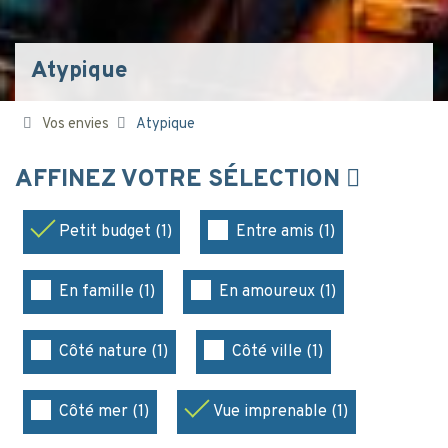
Atypique
Vos envies
Atypique
AFFINEZ VOTRE SÉLECTION
Petit budget (1)
Entre amis (1)
En famille (1)
En amoureux (1)
Côté nature (1)
Côté ville (1)
Côté mer (1)
Vue imprenable (1)