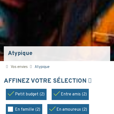
Atypique
Vos envies
Atypique
AFFINEZ VOTRE SÉLECTION
Petit budget (2)
Entre amis (2)
En famille (2)
En amoureux (2)