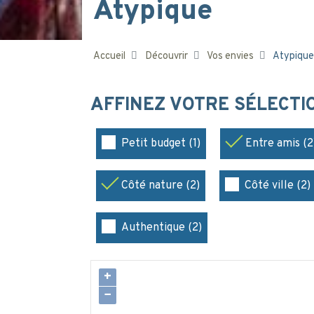
Atypique
Accueil
Découvrir
Vos envies
Atypique
AFFINEZ VOTRE SÉLECT
Petit budget (1)
Entre amis (2
Côté nature (2)
Côté ville (2)
Authentique (2)
+
−