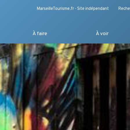
MarseilleTourisme.fr - Site indépendant
Reche
À faire
À voir