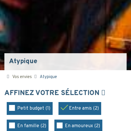
Atypique
Vos envies
Atypique
AFFINEZ VOTRE SÉLECTION
Petit budget (1)
Entre amis (2)
En famille (2)
En amoureux (2)