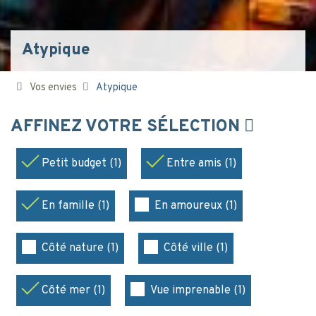
Atypique
Vos envies
Atypique
AFFINEZ VOTRE SÉLECTION
Petit budget (1)
Entre amis (1)
En famille (1)
En amoureux (1)
Côté nature (1)
Côté ville (1)
Côté mer (1)
Vue imprenable (1)