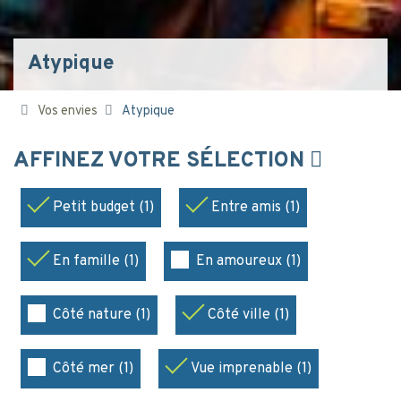
Atypique
Vos envies
Atypique
AFFINEZ VOTRE SÉLECTION
Petit budget (1)
Entre amis (1)
En famille (1)
En amoureux (1)
Côté nature (1)
Côté ville (1)
Côté mer (1)
Vue imprenable (1)