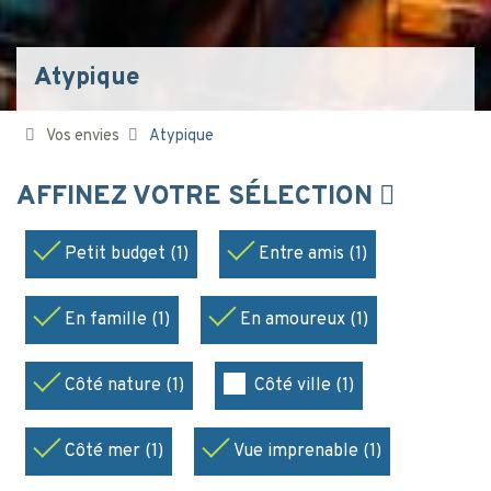
Atypique
Vos envies
Atypique
AFFINEZ VOTRE SÉLECTION
Petit budget (1)
Entre amis (1)
En famille (1)
En amoureux (1)
Côté nature (1)
Côté ville (1)
Côté mer (1)
Vue imprenable (1)