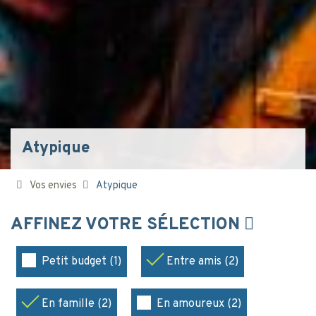
Atypique
Vos envies
Atypique
AFFINEZ VOTRE SÉLECTION
Petit budget (1)
Entre amis (2)
En famille (2)
En amoureux (2)