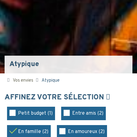
Atypique
Vos envies
Atypique
AFFINEZ VOTRE SÉLECTION
Petit budget (1)
Entre amis (2)
En famille (2)
En amoureux (2)