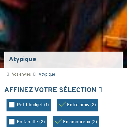
Atypique
Vos envies
Atypique
AFFINEZ VOTRE SÉLECTION
Petit budget (1)
Entre amis (2)
En famille (2)
En amoureux (2)